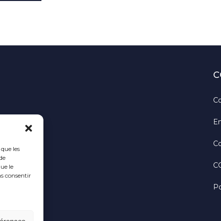
C
Co
En
Co
 que les
de
C
ue le
as consentir
Po