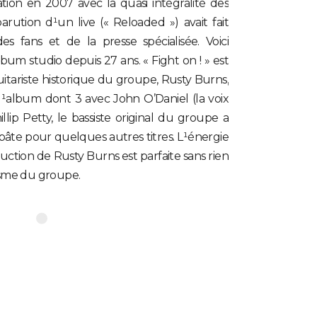
tion en 2007 avec la quasi intégralité des
rution d¹un live (« Reloaded ») avait fait
 fans et de la presse spécialisée. Voici
um studio depuis 27 ans. « Fight on ! » est
uitariste historique du groupe, Rusty Burns,
e l¹album dont 3 avec John O’Daniel (la voix
lip Petty, le bassiste original du groupe a
pâte pour quelques autres titres. L¹énergie
duction de Rusty Burns est parfaite sans rien
yrisme du groupe.