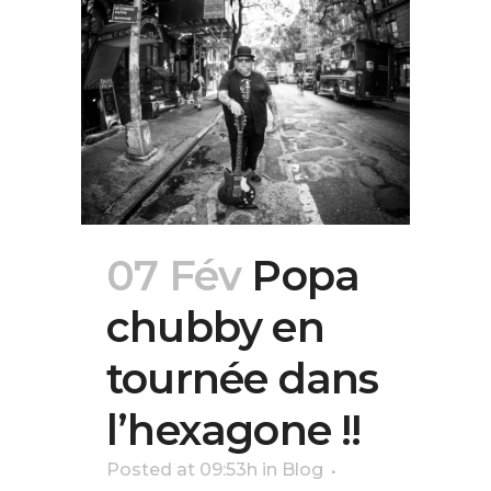
07 Fév
Popa
chubby en
tournée dans
l’hexagone !!
Posted at 09:53h
in
Blog