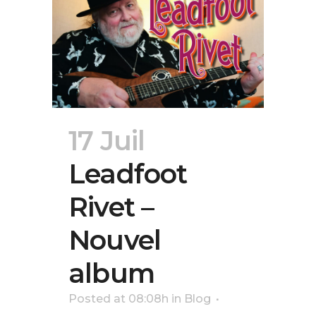
17 Juil
Leadfoot
Rivet –
Nouvel
album
Posted at 08:08h
in
Blog