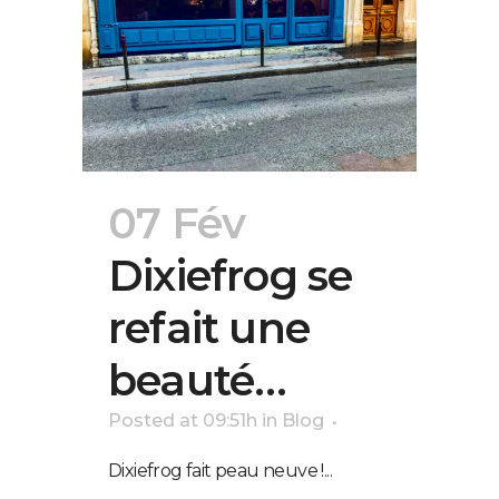
07 Fév
Dixiefrog se
refait une
beauté…
Posted at 09:51h
in
Blog
Dixiefrog fait peau neuve !...