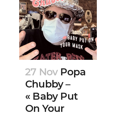
27 Nov
Popa
Chubby –
« Baby Put
On Your