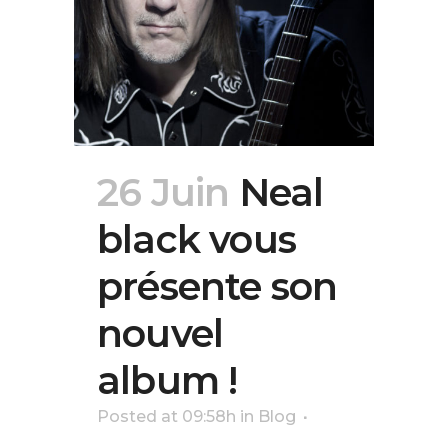
26 Juin
Neal
black vous
présente son
nouvel
album !
Posted at 09:58h
in
Blog