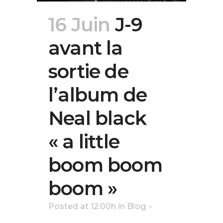
16 Juin
J-9
avant la
sortie de
l’album de
Neal black
« a little
boom boom
boom »
Posted at 12:00h
in
Blog