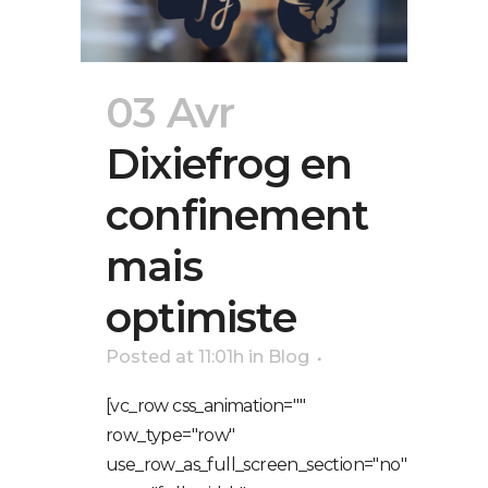
03 Avr
Dixiefrog en
confinement
mais
optimiste
Posted at 11:01h
in
Blog
[vc_row css_animation=""
row_type="row"
use_row_as_full_screen_section="no"