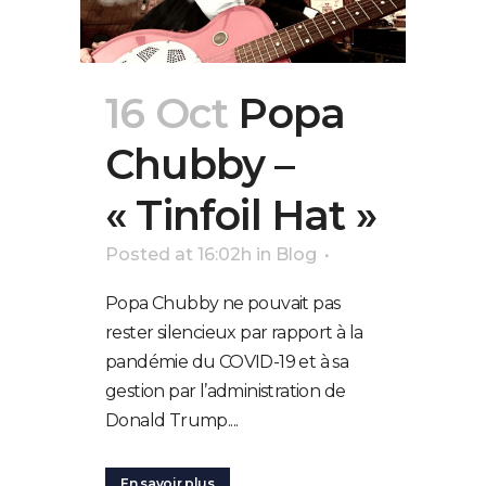
16 Oct
Popa
Chubby –
« Tinfoil Hat »
Posted at 16:02h
in
Blog
Popa Chubby ne pouvait pas
rester silencieux par rapport à la
pandémie du COVID-19 et à sa
gestion par l’administration de
Donald Trump....
En savoir plus