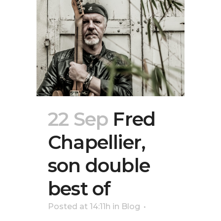
22 Sep
Fred
Chapellier,
son double
best of
Posted at 14:11h
in
Blog