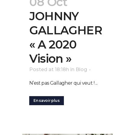
08 Oct
JOHNNY
GALLAGHER
« A 2020
Vision »
Posted at 18:18h
in
Blog
N’est pas Gallagher qui veut ! ...
En savoir plus