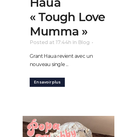
Haua
« Tough Love
Mumma »
Posted at 17:44h
in
Blog
Grant Haua revient avec un
nouveau single ...
En savoir plus