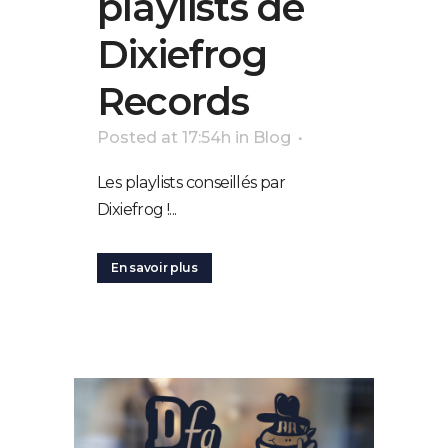
playlists de
Dixiefrog
Records
Posted at 17:54h
in
Blog
Les playlists conseillés par
Dixiefrog !...
En savoir plus