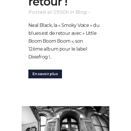
retour !
Posted at 09:50h
in
Blog
Neal Black, la « Smoky Voice » du
blues est de retour avec « Little
Boom Boom Boom », son
12ème album pour le label
Dixiefrog !...
En savoir plus