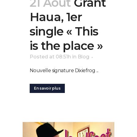
21 Août
Grant
Haua, 1er
single « This
is the place »
Posted at 08:51h
in
Blog
Nouvelle signature Dixiefrog ...
En savoir plus