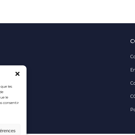
C
Co
En
Co
 que les
de
C
ue le
as consentir
Po
férences