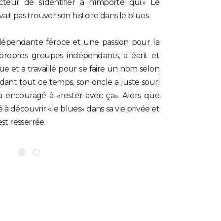
eur de s’identifier à n’importe qui.» Le
ait pas trouver son histoire dans le blues.
épendante féroce et une passion pour la
 propres groupes indépendants, a écrit et
e et a travaillé pour se faire un nom selon
dant tout ce temps, son oncle a juste souri
a encouragé à «rester avec ça». Alors que
à découvrir «le blues» dans sa vie privée et
est resserrée.