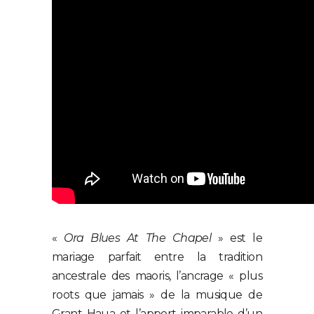
«
Ora Blues At The Chapel
» est le
mariage parfait entre la tradition
ancestrale des maoris, l’ancrage « plus
roots que jamais » de la musique de
Grant Haua et l’apport imparable d’un