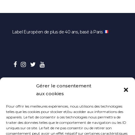
Label Européen de plus de 40 ans, basé à Paris
Gérer le consentement
CONTACT
aux cookies
Contactez-nous
Pour offrir les meilleures expériences, nous utilisons des technologies
telles que les cookies pour stocker et/ou accéder aux informations des
Envoyer vos maquettes
appareils. Le fait de consentir à ces technologies nous permettra de
traiter des données telles que le comportement de navigation ou les ID
uniques sur ce site. Le fait de ne pas consentir ou de retirer son
Contact Presse
consentement peut avoir un effet négatif sur certaines caractéristiques