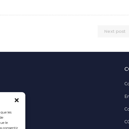
Next post
C
Co
En
Co
 que les
de
C
ue le
as consentir