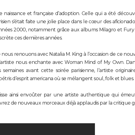
e naissance et française d’adoption. Celle qui a été décou
ien s’était faite une jolie place dans le cœur des aficionad
années 2000, notamment grâce aux albums Milagro et Fury
iscrète ces dernières années.
e nous renouons avec Natalia M. King à l’occasion de ce no
L’artiste nous enchante avec Woman Mind of My Own. Dan
emaines avant cette soirée parisienne, l’artiste originair
tris d’esprit americana où se mélangent soul, folk et blues.
aisse ainsi envoûter par une artiste authentique qui émeu
ouvrez de nouveaux morceaux déjà applaudis par la critique 