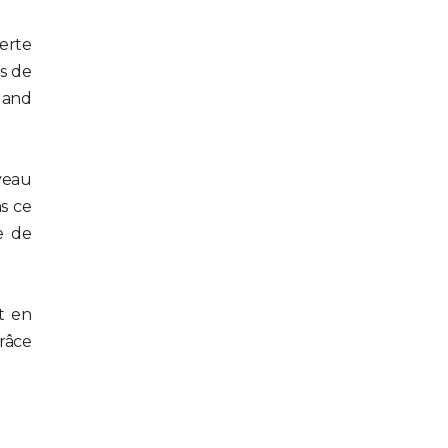
verte
os de
 and
uveau
s ce
e de
t en
grâce