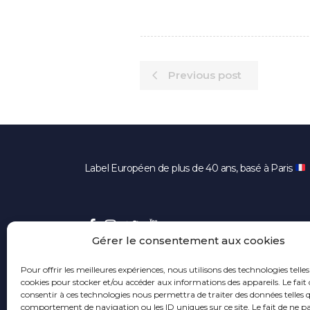
Previous post
Label Européen de plus de 40 ans, basé à Paris
Gérer le consentement aux cookies
Pour offrir les meilleures expériences, nous utilisons des technologies telles
cookies pour stocker et/ou accéder aux informations des appareils. Le fait 
consentir à ces technologies nous permettra de traiter des données telles q
comportement de navigation ou les ID uniques sur ce site. Le fait de ne p