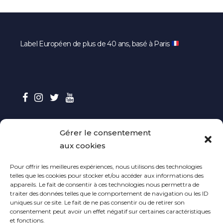
Label Européen de plus de 40 ans, basé à Paris
Gérer le consentement
CONTACT
aux cookies
Contactez-nous
Pour offrir les meilleures expériences, nous utilisons des technologies
telles que les cookies pour stocker et/ou accéder aux informations des
Envoyer vos maquettes
appareils. Le fait de consentir à ces technologies nous permettra de
traiter des données telles que le comportement de navigation ou les ID
uniques sur ce site. Le fait de ne pas consentir ou de retirer son
Contact Presse
consentement peut avoir un effet négatif sur certaines caractéristiques
et fonctions.